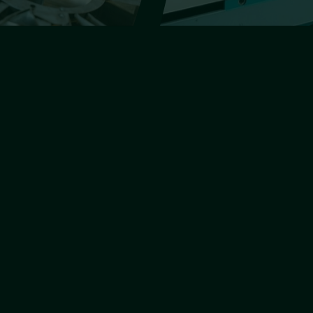
о
Стеклянные перегородки
Стеклянн