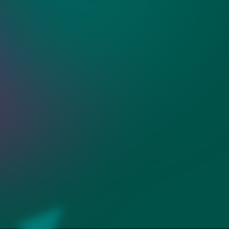
а 40 см с полками
ти