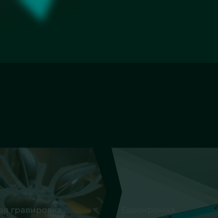
кромка
Фацет