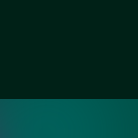
Зеркало графит
Зеркало осветленное
ия?