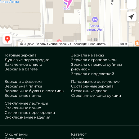
Готовые зеркала
Зеркала на заказ
Душевые перегородки
Зеркала с гравировкой
Закаленное стекло
Зеркала с пескоструйным
Зеркала в багете
рисунком
Зеркала с подсветкой
Зеркала с фацетом
Панорамное остекление
Зеркальная плитка
Состаренные зеркала
Зеркальные буквы и логотипы
Стеклянные двери
Зеркальные панно
Стеклянные конструкции
Стеклянные лестницы
Стеклянные панно
Стеклянные перегородки
Эксклюзивные изделия
О компании
Каталог
Партнерам
Услуги