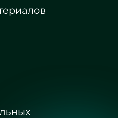
териалов
Зеркало графит
Зеркало осветленное
ольных