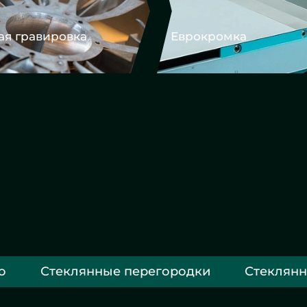
ромка
Фацет
о
Стеклянные перегородки
Стеклянн