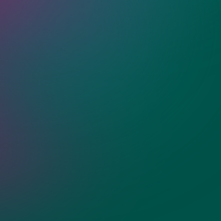
ия?
угольные
ти