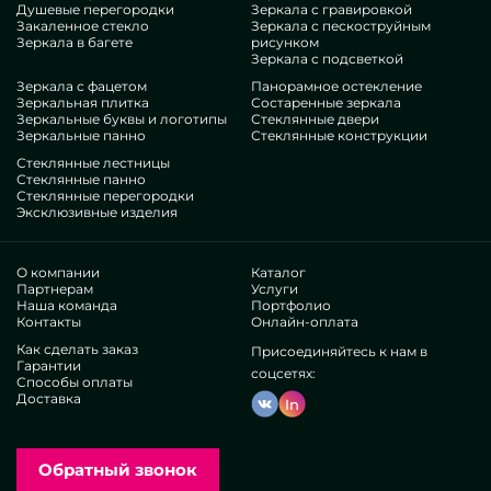
Душевые перегородки
Зеркала с гравировкой
аналогам. Если вы предпочли бы доработать свои офисы,
Закаленное стекло
Зеркала с пескоструйным
добавить им порядка, специфичности, наверняка
Зеркала в багете
рисунком
рассмотрите наши вещи, от настенных зеркал 300х600 мм с
Зеркала с подсветкой
фацетом и до неисчислимых аксессуаров.
Зеркала с фацетом
Панорамное остекление
Компетенции нашей группы
Зеркальная плитка
Состаренные зеркала
Зеркальные буквы и логотипы
Стеклянные двери
Зеркальные панно
Стеклянные конструкции
В нашем составе — инженеры крайне бессчетных
Стеклянные лестницы
профилей. У всех многолетние стаж, что удовлетворит даже
Стеклянные панно
Стеклянные перегородки
неугодливых контрагентов. Ежедневно корпят над
Эксклюзивные изделия
прокачкой специализированных компетенций, учитывают,
как ориентироваться в проблемных ситуациях. Выдадут и
соберут Зеркало настенное с фацетом 300х600 мм под ключ.
О компании
Каталог
Завоевали авторитет у бесчисленных популярных
Партнерам
Услуги
Наша команда
Портфолио
сообществ и единичных покупателей. Каскад отличных
Контакты
Онлайн-оплата
рекомендаций —узнайте самолично.
Трудимся без прокси, это позволяет прорабатывать
Как сделать заказ
Присоединяйтесь к нам в
Гарантии
логистические процессы, выпускать все живее, урезать
соцсетях:
Способы оплаты
тарификацию. Из-за этого специзделия и сервисы на
Доставка
In
манер настенных зеркал 300х600 мм с фацетом
считаются настолько высококлассными и доступными.
Домашнее производство пособляет запускать
нестандартные интерпретации, осуществлять
Обратный звонок
произвольные задумки.