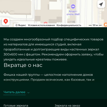
Мы создаем многообразный подбор специфических товаров
из материалов для имеющихся студий, включая
проработанные и долгоиграющие виды настенных зеркал
300х600 мм с фацетом. Рекомендуем оформить заявку, чтобы
увидеть идеальные креативы поживее.
Вкратце о нас
Фишка нашей группы — целостное наполнение домов
конструкциями. Продаем всяческие, как базовые, так и
неповторимые по персональному пожеланию. Яркий
вариант — Зеркало настенное с фацетом 300х600 мм.
Читать далее
Добывая указанные объекты в экзекуции MILONYA, вы
уверенно предполагаете, что это превосходнейший артикул,
с рациональной котировкой, не поддающийся схожим
Готовые зеркала
Зеркала на заказ