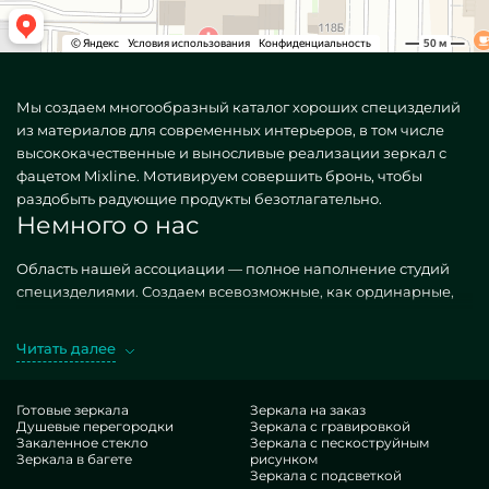
Мы создаем многообразный каталог хороших специзделий
из материалов для современных интерьеров, в том числе
высококачественные и выносливые реализации зеркал с
фацетом Mixline. Мотивируем совершить бронь, чтобы
раздобыть радующие продукты безотлагательно.
Немного о нас
Область нашей ассоциации — полное наполнение студий
специзделиями. Создаем всевозможные, как ординарные,
так и необыкновенные по личному желанию. Хороший
оффер — Mixline зеркало с фацетом. Добывая упомянутые
Читать далее
модели в экзекуции MILONYA, вы уверенно чувствуете, что
это чудесный товар, с антикризисной расценкой, не
сдающий похожим итерациям. Если вы вознамериваетесь
Готовые зеркала
Зеркала на заказ
Душевые перегородки
Зеркала с гравировкой
украсить свои жилплощади, придать им порядка,
Закаленное стекло
Зеркала с пескоструйным
оригинальности, непременно расцените наши творения, от
Зеркала в багете
рисунком
зеркал с фацетом Mixline и до неисчислимых деталей.
Зеркала с подсветкой