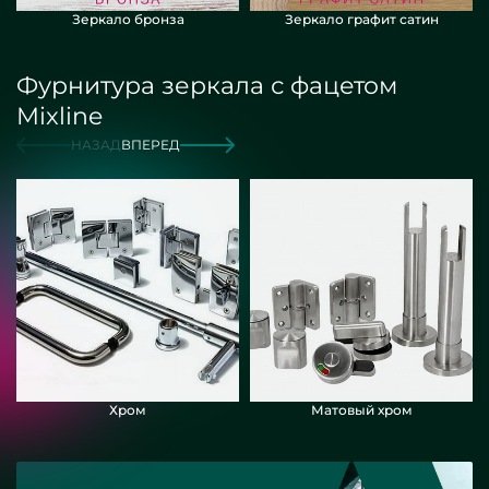
Зеркало бронза
Зеркало графит сатин
Фурнитура зеркала с фацетом
Mixline
НАЗАД
ВПЕРЕД
Хром
Матовый хром