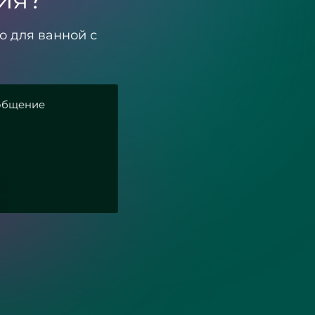
о для ванной с
сти
Зеркала с подсвет
загородного дома
«Разлив»