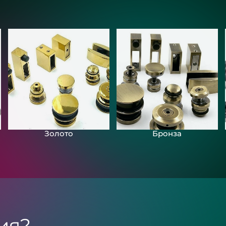
Золото
Бронза
ия?