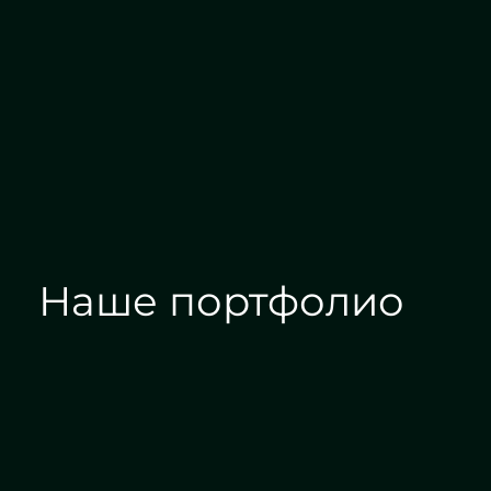
Проектирование
Алмазн
Наше портфолио
Зеркала на заказ
Зеркальные панн
Дизайн интерьера