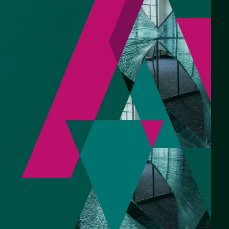
кой для
 - СНТ