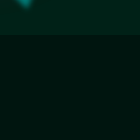
Еврокромка
Фацет