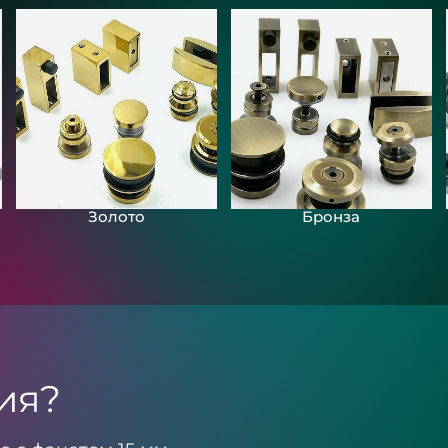
Зеркала с подсвет
загородного дома
«Разлив»
Золото
Бронза
ия?