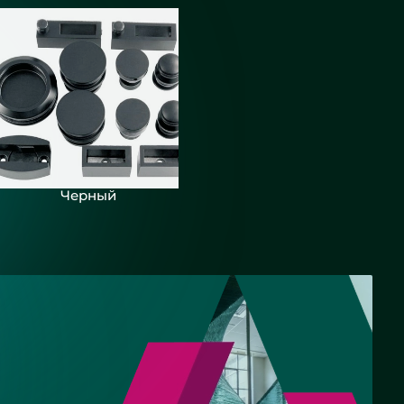
кой для
 - СНТ
Черный