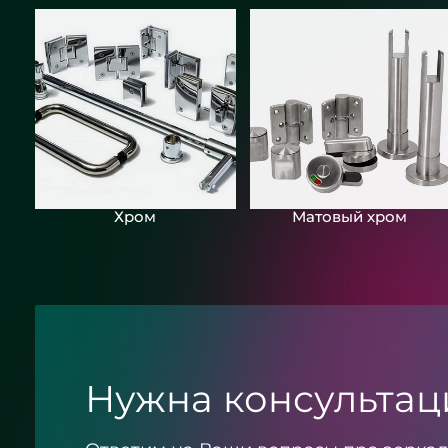
Круглое зеркало бронза с
подсветкой - ЖК «Граф Орлов»
Хром
Матовый хром
Нужна консультац