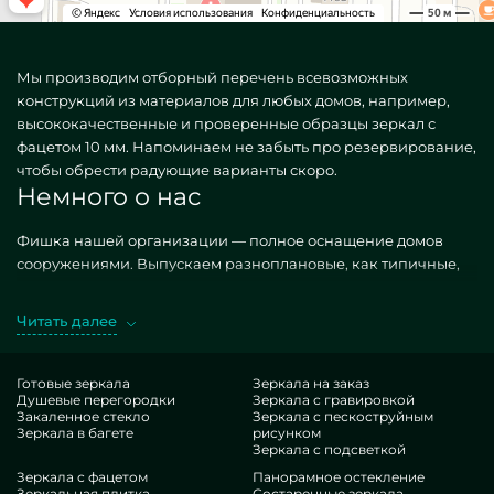
Мы производим отборный перечень всевозможных
конструкций из материалов для любых домов, например,
высококачественные и проверенные образцы зеркал с
фацетом 10 мм. Напоминаем не забыть про резервирование,
чтобы обрести радующие варианты скоро.
Немного о нас
Фишка нашей организации — полное оснащение домов
сооружениями. Выпускаем разноплановые, как типичные,
так и креативные по самоличному желанию. Хороший
оффер — Зеркало с фацетом 10 мм. Добывая нужные
Читать далее
фабрикаты в производстве MILONYA, вы точно сознаете, что
это конкурентный итог, с экономной ценой, не поддающийся
схожим итерациям. Если вы рассчитываете улучшить свои
Готовые зеркала
Зеркала на заказ
Душевые перегородки
Зеркала с гравировкой
здания, подбавить им эстетики, персонализации,
Закаленное стекло
Зеркала с пескоструйным
обязательно расцените наши конструкции, от зеркал с
Зеркала в багете
рисунком
фацетом 10 мм и до отличных принадлежностей.
Зеркала с подсветкой
Достоинства нашей студии
Зеркала с фацетом
Панорамное остекление
Зеркальная плитка
Состаренные зеркала