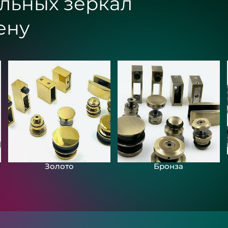
льных зеркал
ену
Золото
Бронза
Зеркала с подсвет