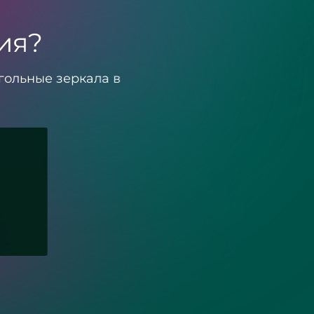
загородного дома
«Разлив»
ия?
гольные зеркала в