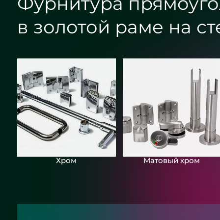
Фурнитура прямоуго
в золотой раме на ст
Хром
Матовый хром
Круглое зеркало бронза с