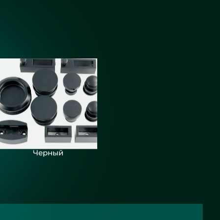
Черный
кой для