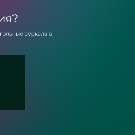
ия?
гольные зеркала в
Зеркала с подсвет
загородного дома
«Разлив»
и