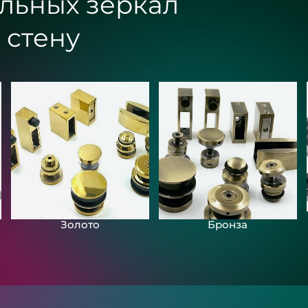
льных зеркал
 стену
Золото
Бронза