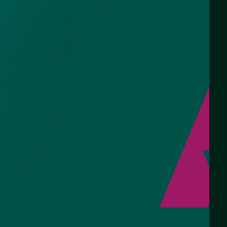
кой для
 - СНТ