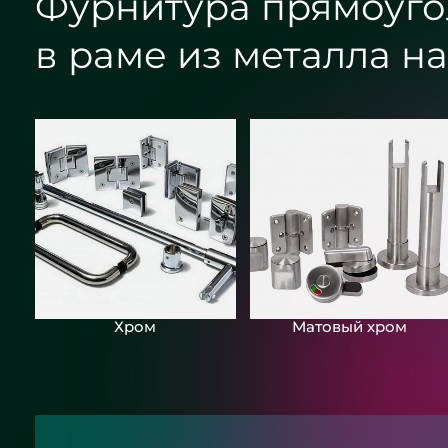
Фурнитура прямоуго
в раме из металла на
Хром
Матовый хром