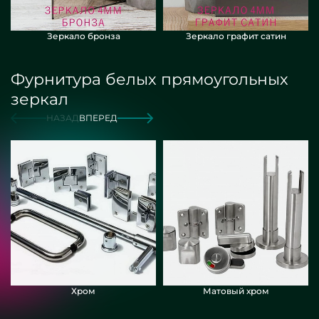
Зеркало бронза
Зеркало графит сатин
Фурнитура белых прямоугольных
зеркал
НАЗАД
ВПЕРЕД
Хром
Матовый хром