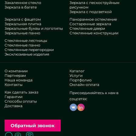
Закаленное стекло
Зеркала с пескоструйным
предпочли бы украсить свои дома, придать им уюта,
Зеркала в багете
рисунком
самобытности, всенепременно проанализируйте наши
Зеркала с подсветкой
варианты, от поворотных зеркал в полный рост и до
Зеркала с фацетом
Панорамное остекление
Зеркальная плитка
Состаренные зеркала
неисчислимых деталей.
Зеркальные буквы и логотипы
Стеклянные двери
Гордость нашей деятельности
Зеркальные панно
Стеклянные конструкции
Стеклянные лестницы
В нашем объединении — спецы исключительно бессчетных
Стеклянные панно
Стеклянные перегородки
специальностей. У всех исключительные профессионализм,
Эксклюзивные изделия
что осчастливит даже строгих контрагентов. Упорно
занимаются прокачкой имеющихся возможностей, знают,
как мыслить в затруднительных ситуациях. Выдадут и
О компании
Каталог
сконструируют Поворотные зеркала в полный рост
Партнерам
Услуги
Наша команда
Портфолио
идеально.
Контакты
Онлайн-оплата
Получили респект достойных признанных юрлиц и
Как сделать заказ
Присоединяйтесь к нам в
частных людей. Мириады хвалебных рецензий —
Гарантии
убедитесь собственноручно.
соцсетях:
Способы оплаты
Существуем без агентов, это позволяет прорабатывать
Доставка
In
имеющиеся порядки, предлагать все быстрее,
минимизировать тарификацию. В итоге специзделия и
опции по типу поворотных зеркал в полный рост
Обратный звонок
бывают крайне отборными и недорогими. Свое
приготовление дает демонстрировать своеобразные
Поиск
Вызвать замерщика
Заказать расчет