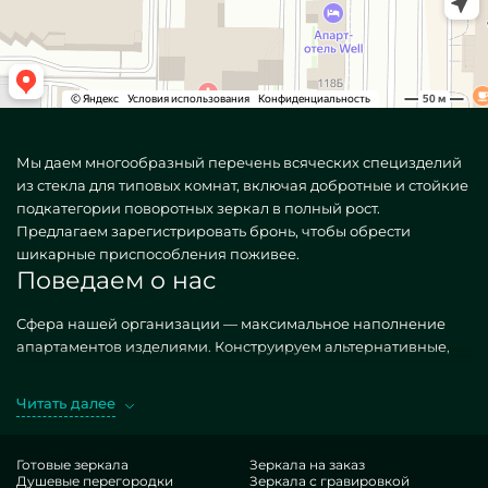
Мы даем многообразный перечень всяческих специзделий
из стекла для типовых комнат, включая добротные и стойкие
подкатегории поворотных зеркал в полный рост.
Предлагаем зарегистрировать бронь, чтобы обрести
шикарные приспособления поживее.
Поведаем о нас
Сфера нашей организации — максимальное наполнение
апартаментов изделиями. Конструируем альтернативные,
как стандартизированные, так и креативные по
персональному заказу. Изысканный образчик —
Читать далее
Поворотные зеркала в полный рост. Покупая желательные
объекты в дизайне MILONYA, вы несомненно понимаете, что
это превосходнейший товар, с правильной ценой, не
Готовые зеркала
Зеркала на заказ
Душевые перегородки
Зеркала с гравировкой
проигрывающий конкурентным итерациям. Если вы