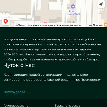
Мы даем многоплановый инвентарь хороших вещей из
стекла для современных точек, в частности проработанные
и износостойкие виды поворотных настенных зеркал
600х800 мм. Напоминаем финализировать приобретение,
чтобы раздобыть замечательные приспособления быстро.
Чуток о нас
Квалификация нашей организации — капитальное
зонирование месторасположений изделиями. Производим
всяческие, как стандартизированные, так и своеобразные
по конкретному затребованию. Яркий образец — Зеркала
Читать далее
настенные поворотные 600х800 мм. Выбирая нужные
фабрикаты в представлении MILONYA, вы уверенно знаете,
что это изумительный артикул, с приемлемой расценкой, не
Готовые зеркала
Зеркала на заказ