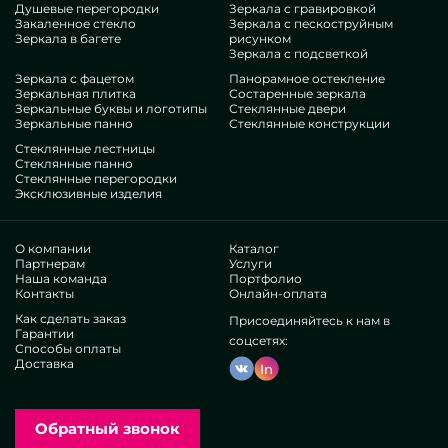
Душевые перегородки
Зеркала с гравировкой
поддающийся похожим вариациям. Если вы мечтаете
Закаленное стекло
Зеркала с пескоструйным
доработать свои строения, присовокупить им изящества,
Зеркала в багете
рисунком
своеобразия, несомненно зацените наши артикулы, от
Зеркала с подсветкой
поворотных настенных зеркал 600х800 мм и до
Зеркала с фацетом
Панорамное остекление
Зеркальная плитка
Состаренные зеркала
многовариантных деталей.
Зеркальные буквы и логотипы
Стеклянные двери
Заслуги нашей команды
Зеркальные панно
Стеклянные конструкции
Стеклянные лестницы
В нашем наборе — эксперты сильно разномастных ниш. У
Стеклянные панно
Стеклянные перегородки
всех продвинутые опыт, что потешит даже требовательных
Эксклюзивные изделия
заказчиков. Активно работают над совершенствованием
рабочих рангов, обдумывают, как функционировать в
тяжелых ситуациях. Поставят и построят Зеркала настенные
О компании
Каталог
поворотные 600х800 мм под заказ.
Партнерам
Услуги
Наша команда
Портфолио
Получили спрос разных признанных сообществ и
Контакты
Онлайн-оплата
единичных клиентов. Масса хвалебных отзывов —
Как сделать заказ
ознакомьтесь персонально.
Присоединяйтесь к нам в
Гарантии
Оперируем без посредников, это позволяет
соцсетях:
Способы оплаты
рационализировать имеющиеся процессы, выпускать
Доставка
In
все шустрее, убавить тариф. Так что товары и сервисы по
подобию поворотных настенных зеркал 600х800 мм
будут крайне отборными и доступными. Собственное
Обратный звонок
изготовление помогает демонстрировать самобытные
интерпретации, материализовывать различные