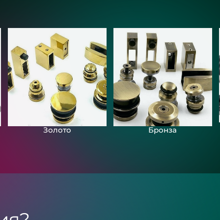
Золото
Бронза
ия?