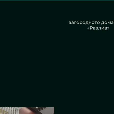
о с логотипом - ЖК
Зеркала с подсвет
«Прайм»
загородного дома