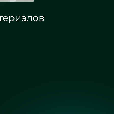
териалов
Зеркало графит
Зеркало осветленное