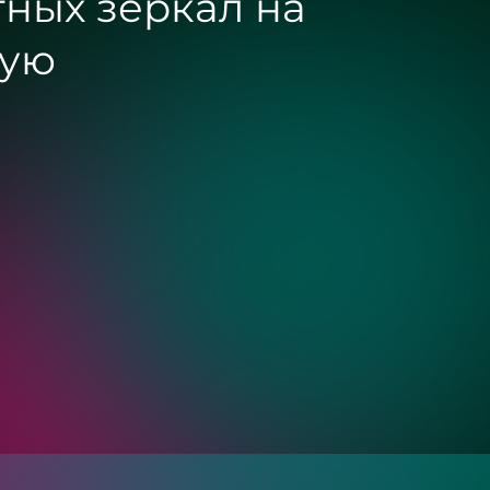
ых зеркал на
ю
Золото
Бронза