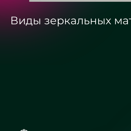
Виды зеркальных ма
Зеркало бронза
Зеркало графит сатин