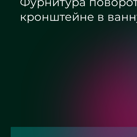
Фурнитура поворотн
кронштейне в ванну
Хром
Матовый хром