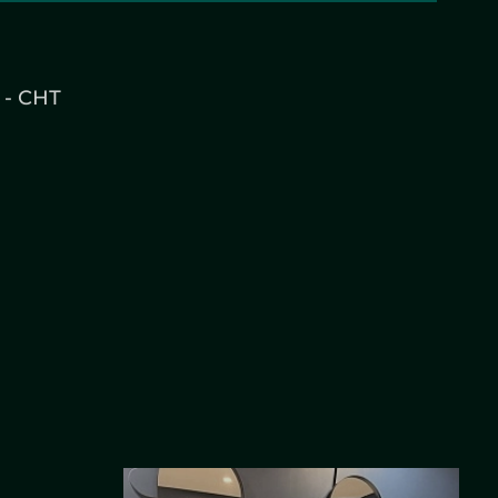
кой для
Зеркала в багете для
 - СНТ
ресторана «Летучий