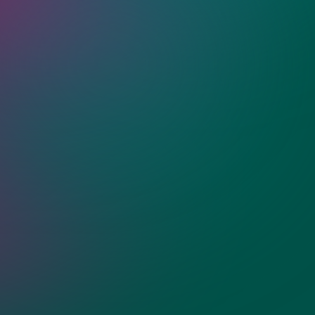
ия?
о в ванную