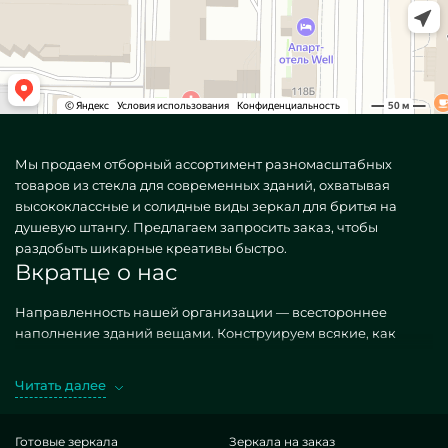
Мы продаем отборный ассортимент разномасштабных
товаров из стекла для современных зданий, охватывая
высококлассные и солидные виды зеркал для бритья на
душевую штангу. Предлагаем запросить заказ, чтобы
раздобыть шикарные креативы быстро.
Вкратце о нас
Направленность нашей организации — всестороннее
наполнение зданий вещами. Конструируем всякие, как
ординарные, так и своеобразные по личному спецзаказу.
Грандиозный вариант — Зеркало для бритья на душевую
Читать далее
штангу. Предпочитая упомянутые исполнения в
воплощении MILONYA, вы бесспорно улавливаете, что это
безупречный итог, с экономной тарификацией, не
Готовые зеркала
Зеркала на заказ