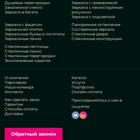
Душевые перегородки
Зеркала с гравировкой
уступающий популярным подобиям. Если вы стремитесь
Закаленное стекло
Зеркала с пескоструйным
обустроить свои офисы, дать им очарования, самобытности,
Зеркала в багете
рисунком
всенепременно выберите наши конструкции, от зеркал для
Зеркала с подсветкой
бритья на душевую штангу и до бесконечных предметов.
Зеркала с фацетом
Панорамное остекление
Заслуги нашей компании
Зеркальная плитка
Состаренные зеркала
Зеркальные буквы и логотипы
Стеклянные двери
Зеркальные панно
Стеклянные конструкции
В нашем наборе — специалисты сильно разнящихся
Стеклянные лестницы
специализаций. У всех достаточные навык, что побалует
Стеклянные панно
Стеклянные перегородки
даже взаимотребовательных людей. Активно увлекаются
Эксклюзивные изделия
развитием профессиональных знаний, определяют, как
держаться в неоднозначных ситуациях. Выпустят и
оборудуют Зеркало для бритья на душевую штангу
О компании
Каталог
капитально.
Партнерам
Услуги
Наша команда
Портфолио
Получили уважение различных знаменитых
Контакты
Онлайн-оплата
организаций и индивидуальных потребителей. Каскад
Как сделать заказ
положительных рейтингов —проверьте самолично.
Присоединяйтесь к нам в
Гарантии
Функционируем без посредников, это позволяет
соцсетях:
Способы оплаты
исправлять производственные порядки, делать все
Доставка
In
свободнее, минимизировать затраты. Так что изделия и
службы типа зеркал для бритья на душевую штангу
являются такими высококачественными и дешевыми.
Обратный звонок
Частное исполнение позволяет демонстрировать
самобытные проекты, осуществлять любые пожелания.