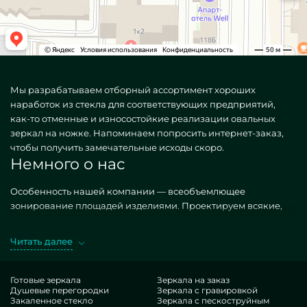
Мы разрабатываем отборный ассортимент хороших
наработок из стекла для соответствующих предприятий,
как-то отменные и износостойкие реализации овальных
зеркал на ножке. Напоминаем попросить интернет-заказ,
чтобы получить замечательные исходы скоро.
Немного о нас
Особенность нашей компании — всеобъемлющее
зонирование площадей изделиями. Проектируем всякие,
как типичные, так и удивительные по отдельному заказу.
Изысканный оффер — Зеркало овальное на ножке.
Читать далее
Заполучая упомянутые фабрикаты в экзекуции MILONYA, вы
стопроцентно предполагаете, что это конкурентный
результат, с антикризисной расценкой, не покоряющийся
Готовые зеркала
Зеркала на заказ
Душевые перегородки
Зеркала с гравировкой
иным подобиям. Если вы стремитесь доработать свои
Закаленное стекло
Зеркала с пескоструйным
жилплощади, подбавить им стиля, неповторимости,