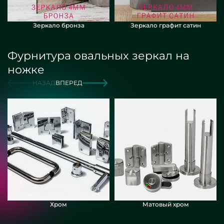
Зеркало бронза
Зеркало графит сатин
Фурнитура овальных зеркал на
ножке
НАЗАД
ВПЕРЕД
Хром
Матовый хром