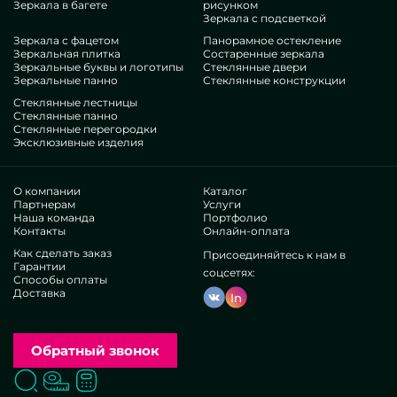
Зеркала в багете
рисунком
пренепременно расцените наши позиции, от овальных
Зеркала с подсветкой
зеркал на ножке и до многочисленных бонусов.
Зеркала с фацетом
Панорамное остекление
Особенности нашей команды
Зеркальная плитка
Состаренные зеркала
Зеркальные буквы и логотипы
Стеклянные двери
Зеркальные панно
Стеклянные конструкции
В нашем штате — инженеры сильно разнокалиберных
Стеклянные лестницы
специальностей. У всех многолетние стаж, что усладит даже
Стеклянные панно
Стеклянные перегородки
требовательных приобретателей. Упорно работают над
Эксклюзивные изделия
шлифовкой специализированных квалификаций, осознают,
как поступать в запутанных ситуациях. Выдадут и
скомпонуют Зеркало овальное на ножке целиком.
О компании
Каталог
Заработали взаимодоверие различных популярных
Партнерам
Услуги
Наша команда
Портфолио
бизнесов и индивидуальных посетителей. Уйма
Контакты
Онлайн-оплата
отменных отзывов —узнайте лично.
Работаем без агентов, это помогает исправлять
Как сделать заказ
Присоединяйтесь к нам в
Гарантии
дизайнерские функции, делать все свободнее, урезать
соцсетях:
Способы оплаты
траты. Так что воплощения и услуги типа овальных
Доставка
In
зеркал на ножке представляются настолько
первоклассными и недорогими. Частное исполнение
помогает запускать нетипичные произведения,
материализовывать ваши концепты.
Обратный звонок
Чтобы убыстрить подборку совершенных моделей, мы
преподносим много типовых образчиков в каталоге,
Поиск
Вызвать замерщика
Заказать расчет
допустим, материалы, из которых создают Зеркало