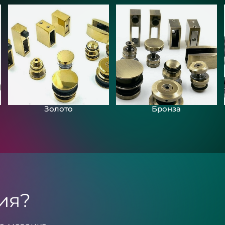
Золото
Бронза
ия?