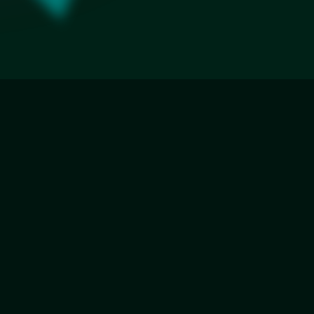
Еврокромка
Фацет