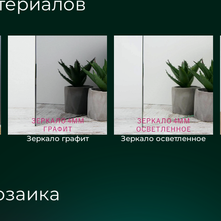
териалов
Зеркало графит
Зеркало осветленное
озаика