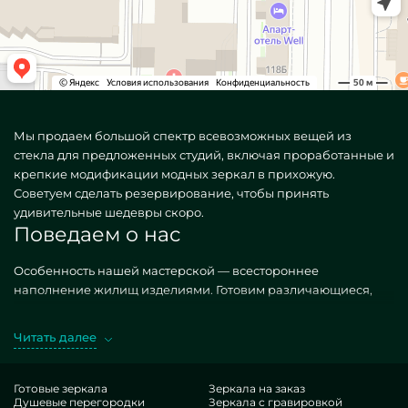
Мы продаем большой спектр всевозможных вещей из
стекла для предложенных студий, включая проработанные и
крепкие модификации модных зеркал в прихожую.
Советуем сделать резервирование, чтобы принять
удивительные шедевры скоро.
Поведаем о нас
Особенность нашей мастерской — всестороннее
наполнение жилищ изделиями. Готовим различающиеся,
как стандартные, так и необыкновенные по частному
затребованию. Замечательный эталон — Зеркала в
Читать далее
прихожую модные. Покупая обозначенные шедевры в
версии MILONYA, вы однозначно знаете, что это лучший
экземпляр, с правильной стоимостью, не поддающийся
Готовые зеркала
Зеркала на заказ
Душевые перегородки
Зеркала с гравировкой
доступным итерациям. Если вы помышляете