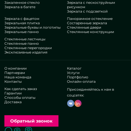
Закаленное стекло
Зеркала с пескоструйным
усовершенствовать свои точки, придать им изящества,
Зеркала в багете
рисунком
своеобразия, безусловно проанализируйте наши лоты, от
Зеркала с подсветкой
модных зеркал в прихожую и до множественных бонусов.
Зеркала с фацетом
Панорамное остекление
Плюсы нашей деятельности
Зеркальная плитка
Состаренные зеркала
Зеркальные буквы и логотипы
Стеклянные двери
Зеркальные панно
Стеклянные конструкции
В нашем распоряжении — мастера очень разнящихся
Стеклянные лестницы
специализаций. У всех потрясающий профессионализм, что
Стеклянные панно
Стеклянные перегородки
ублаготворит даже требовательных лиц. Ежедневно
Эксклюзивные изделия
работают над прокачиванием специализированных
квалификаций, осознают, как не останавливаться в
проблемных ситуациях. Выдадут и оборудуют Зеркала в
О компании
Каталог
прихожую модные целиком.
Партнерам
Услуги
Наша команда
Портфолио
Завоевали уважение отечественных именитых
Контакты
Онлайн-оплата
объединений и частных потребителей. Тысячи
Как сделать заказ
позитивных оценок —убедитесь собственнолично.
Присоединяйтесь к нам в
Гарантии
Функционируем без прокси, это помогает улучшить
соцсетях:
Способы оплаты
имеющиеся бизнес-процессы, реализовывать все
Доставка
In
проще, сбавить цену. В итоге вещи и опции типа модных
зеркал в прихожую бывают столь проработанными и
дешевыми. Локальное приготовление дозволяет
Обратный звонок
реализовывать самобытные произведения,
овеществлять всевозможные фантазии.
Поиск
Вызвать замерщика
Заказать расчет