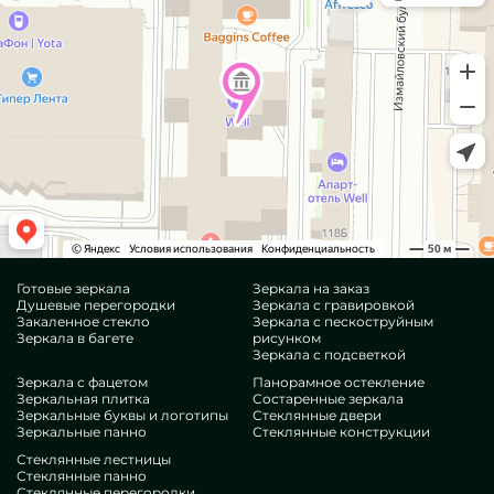
Готовые зеркала
Зеркала на заказ
Душевые перегородки
Зеркала с гравировкой
Закаленное стекло
Зеркала с пескоструйным
Зеркала в багете
рисунком
Зеркала с подсветкой
Зеркала с фацетом
Панорамное остекление
Зеркальная плитка
Состаренные зеркала
Зеркальные буквы и логотипы
Стеклянные двери
Зеркальные панно
Стеклянные конструкции
Стеклянные лестницы
Стеклянные панно
Стеклянные перегородки