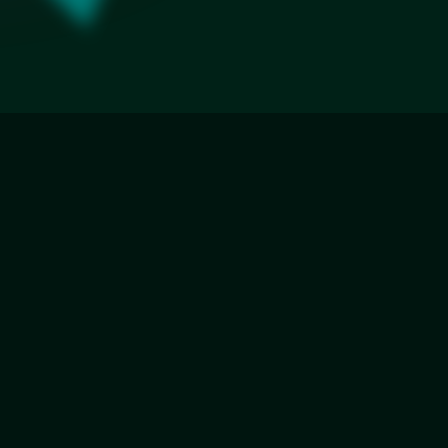
Еврокромка
Фацет