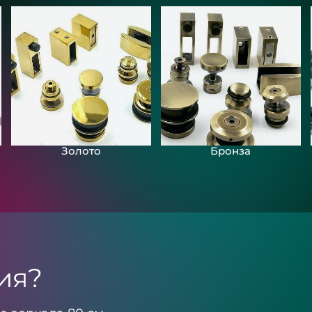
Зеркала с подсвет
загородного дома
«Разлив»
Золото
Бронза
ия?