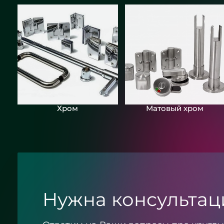
Круглое зеркало бронза с
подсветкой - ЖК «Граф Орлов»
Хром
Матовый хром
Нужна консультац