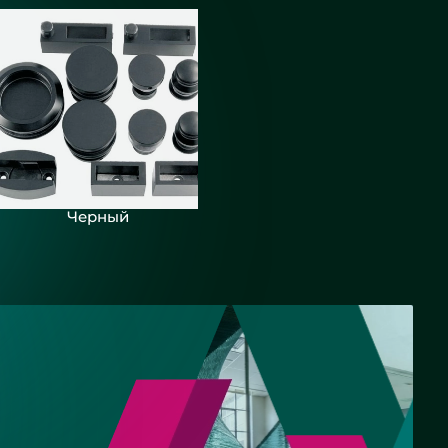
кой для
 - СНТ
Черный