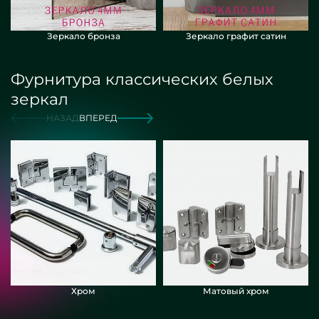
Зеркало бронза
Зеркало графит сатин
Фурнитура классических белых
зеркал
НАЗАД
ВПЕРЕД
Хром
Матовый хром