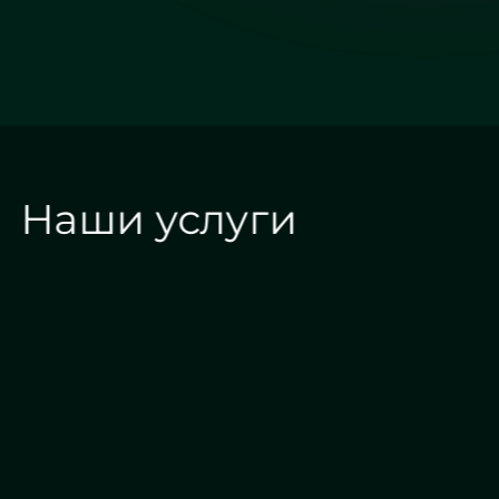
Наши услуги
е
Алмазная гравировка