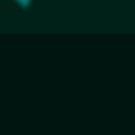
Еврокромка
Фацет