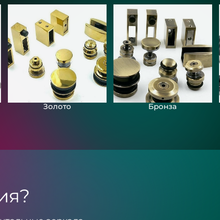
Золото
Бронза
ия?