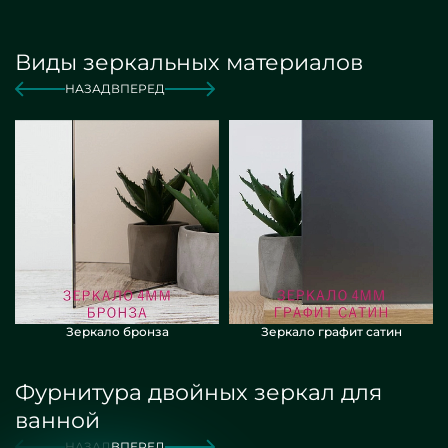
Виды зеркальных материалов
от 6 000 руб./м2
Заказать
НАЗАД
ВПЕРЕД
Зеркало бронза
Зеркало графит сатин
Фурнитура двойных зеркал для
ванной
НАЗАД
ВПЕРЕД