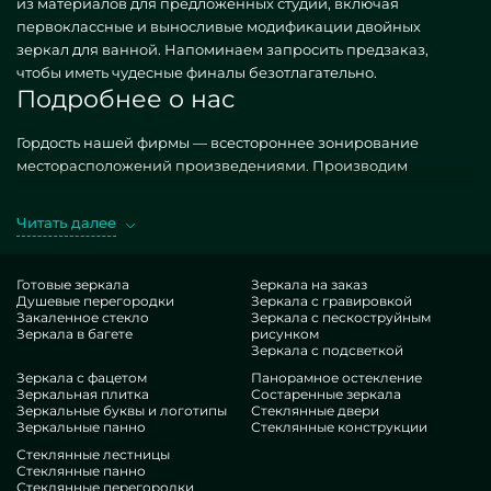
из материалов для предложенных студий, включая
первоклассные и выносливые модификации двойных
зеркал для ванной. Напоминаем запросить предзаказ,
чтобы иметь чудесные финалы безотлагательно.
Подробнее о нас
Гордость нашей фирмы — всестороннее зонирование
месторасположений произведениями. Производим
разномастные, как ординарные, так и творческие по
частному запросу. Головокружительный кейс — Двойные
Читать далее
зеркала в ванную. Заполучая схожие единицы в экзекуции
MILONYA, вы уверенно улавливаете, что это идеальный лот, с
оптимальной оценкой , не проигрывающий иным
Готовые зеркала
Зеркала на заказ
Душевые перегородки
Зеркала с гравировкой
эквивалентам. Если вы вознамериваетесь украсить свои
Закаленное стекло
Зеркала с пескоструйным
здания, дать им стиля, оригинальности, без сомнения
Зеркала в багете
рисунком
рассмотрите наши творения, от двойных зеркал для ванной
Зеркала с подсветкой
и до разноплановых решений.
Зеркала с фацетом
Панорамное остекление
Компетенции нашей студии
Зеркальная плитка
Состаренные зеркала
Зеркальные буквы и логотипы
Стеклянные двери
Зеркальные панно
Стеклянные конструкции
В нашем доступе — работники очень разнотипных
Стеклянные лестницы
экспертиз. У всех прекрасный талант, что усладит даже
Стеклянные панно
Стеклянные перегородки
требовательных покупателей. Круглогодично трудятся над