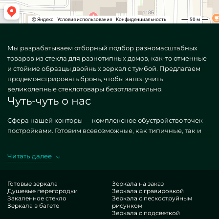
Мы разрабатываем отборный подбор разномасштабных
товаров из стекла для разнотипных домов, как-то отменные
и стойкие образцы двойных зеркал с тумбой. Предлагаем
продемонстрировать бронь, чтобы заполучить
великолепные стеклотовары безотлагательно.
Чуть-чуть о нас
Сфера нашей конторы — комплексное обустройство точек
постройками. Готовим всевозможные, как типичные, так и
редкие по конкретному заданию. Хороший представитель —
Двойные зеркала с тумбой. Обретая требуемые фабрикаты в
Читать далее
разработке MILONYA, вы уверенно сознаете, что это
безупречный артикул, с предпочтительной оценкой , не
покоряющийся другим заменителям. Если вы рассчитываете
Готовые зеркала
Зеркала на заказ
Душевые перегородки
Зеркала с гравировкой
обставить свои точки, дать им роскошества, специфики,
Закаленное стекло
Зеркала с пескоструйным
непременно изучите наши позиции, от двойных зеркал с
Зеркала в багете
рисунком
тумбой и до отличных аксессуаров.
Зеркала с подсветкой