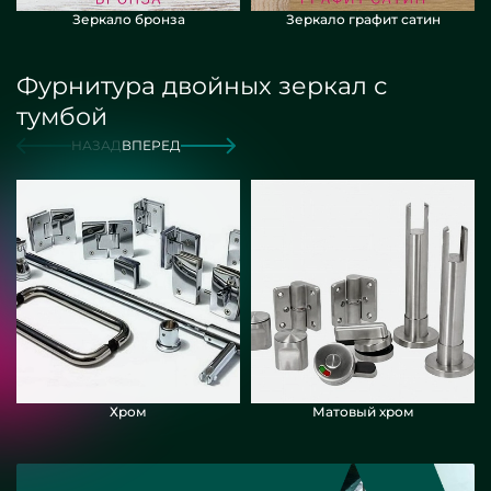
Зеркало бронза
Зеркало графит сатин
Фурнитура двойных зеркал с
тумбой
НАЗАД
ВПЕРЕД
Хром
Матовый хром