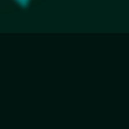
а
Еврокромка