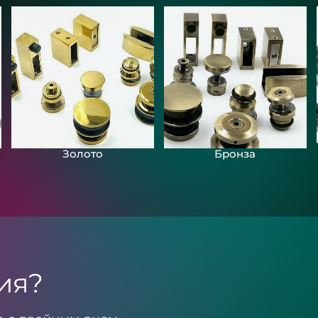
Золото
Бронза
ия?