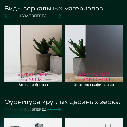
Виды зеркальных материалов
от 6 000 руб./м2
Заказать
НАЗАД
ВПЕРЕД
Зеркало бронза
Зеркало графит сатин
Фурнитура круглых двойных зеркал
НАЗАД
ВПЕРЕД