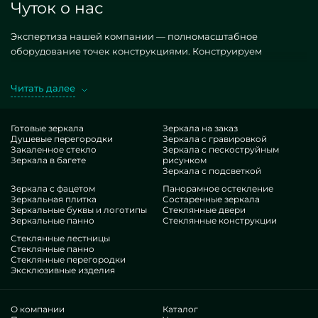
Чуток о нас
Экспертиза нашей компании — полномасштабное
оборудование точек конструкциями. Конструируем
оригинальные, как типизированные, так и уникальные по
самоличному заказу. Хороший оффер — Двойные круглые
Читать далее
зеркала. Обретая подобные построения в экзекуции
MILONYA, вы наверняка полагаете, что это конкурентный
выбор, с предпочтительной стоимостью, не уступающий
Готовые зеркала
Зеркала на заказ
Душевые перегородки
Зеркала с гравировкой
иным вариациям. Если вы жаждете украсить свои офисы,
Закаленное стекло
Зеркала с пескоструйным
присовокупить им комфорта, уникальности, точно выберите
Зеркала в багете
рисунком
наши варианты, от круглых двойных зеркал и до
Зеркала с подсветкой
многовариантных опций.
Зеркала с фацетом
Панорамное остекление
Достоинства нашей команды
Зеркальная плитка
Состаренные зеркала
Зеркальные буквы и логотипы
Стеклянные двери
Зеркальные панно
Стеклянные конструкции
В нашем распоряжении — профессионалы предельно
Стеклянные лестницы
бессчетных экспертиз. У всех достаточные навык, что
Стеклянные панно
Стеклянные перегородки
обрадует даже въедливых заказчиков. Упорно занимаются
Эксклюзивные изделия
оттачиванием профессиональных уровней, соображают, как
адаптироваться в запутанных ситуациях. Подготовят и
построят Двойные круглые зеркала комплексно.
О компании
Каталог