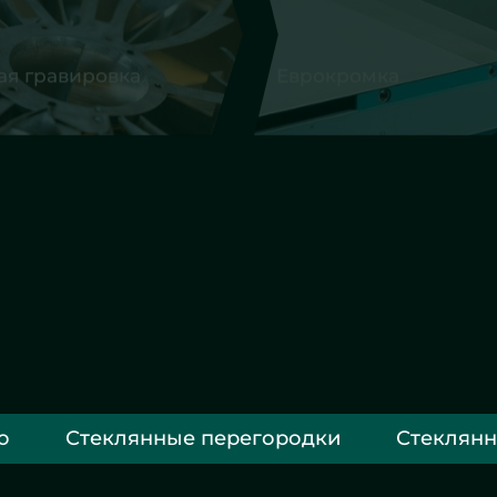
ромка
Фацет
о
Стеклянные перегородки
Стеклянн