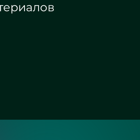
териалов
Зеркало графит
Зеркало осветленное