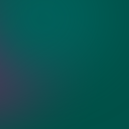
ия?
ассовые зеркала с
ти