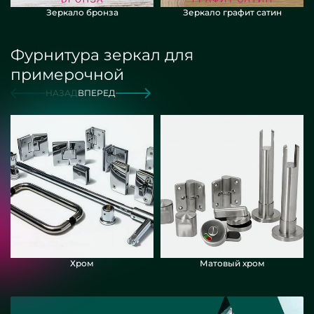
Зеркало бронза
Зеркало графит сатин
Фурнитура зеркал для
примерочной
НАЗАД
ВПЕРЕД
Хром
Матовый хром