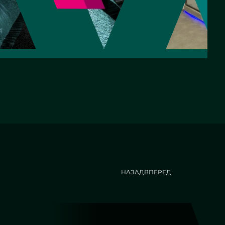
кой для
 - СНТ
НАЗАД
ВПЕРЕД