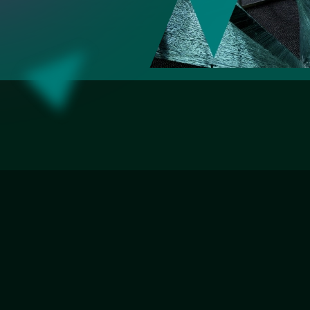
Зеркала с подсвет
загородного дома
«Разлив»