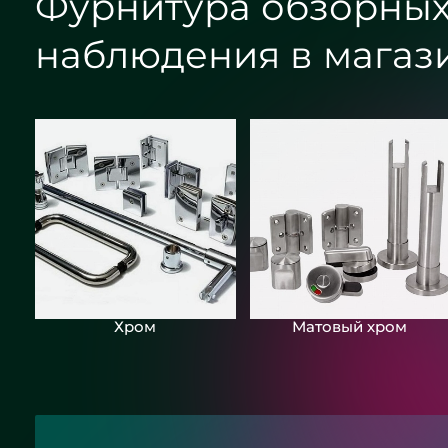
Фурнитура обзорных
наблюдения в магаз
Хром
Матовый хром