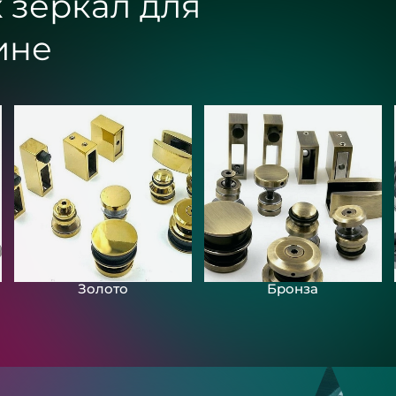
 зеркал для
ине
Золото
Бронза