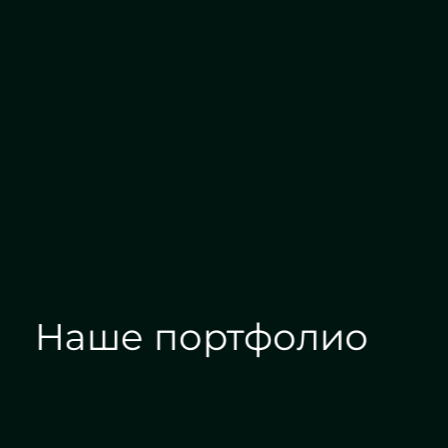
Алмазная гравировка
Еврокр
Наше портфолио
Зеркала на заказ
Зеркальные панн