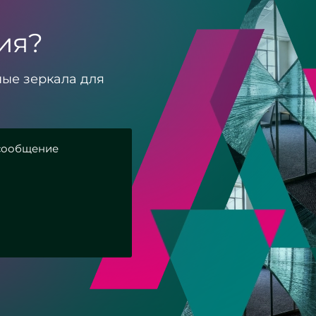
ия?
ые зеркала для
ости