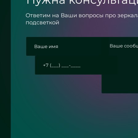
Ответим на Ваши вопросы про зеркал
подсветкой
й конфиденциальности
равить заявку