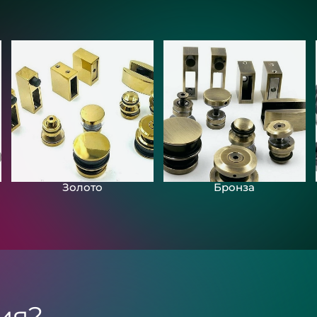
Золото
Бронза
ия?