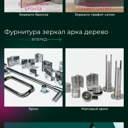
Зеркало бронза
Зеркало графит сатин
Фурнитура зеркал арка дерево
НАЗАД
ВПЕРЕД
Хром
Матовый хром