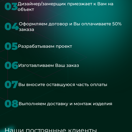
03
Дизайнер/замерщик приезжает к Вам на
объект
04
Оформляем договор и Вы оплачиваете 50%
заказа
05
Разрабатываем проект
06
Изготавливаем Ваш заказ
07
Вы вносите оставшуюся часть оплаты
08
Выполняем доставку и монтаж изделия
Наши постоянные клиенты