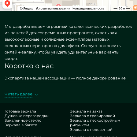
Мы разрабатываем огромный каталог всяческих разработок
из панелей для современных пространств, охватывая
высококлассные и солидные экземпляры матовых
стеклянных перегородок для офиса. Следует попросить
онлайн-заявку, чтобы увидеть удивительные варианты
скоро.
Коротко о нас
Экспертиза нашей ассоциации — полное декорирование
месторасположений вещами. Проектируем специфичные,
как типизированные, так и особые по индивидуальному
Читать далее
поручению. Яркий эталон — Офисные перегородки из
матового стекла. Обретая схожие объекты в дизайне
MILONYA, вы наверняка знаете, что это чудесный подбор, с
Готовые зеркала
Зеркала на заказ
Душевые перегородки
Зеркала с гравировкой
рациональной расценкой, не сдающий доступным
Закаленное стекло
Зеркала с пескоструйным
категориям. Если вы намереваетесь украсить свои локации,
Зеркала в багете
рисунком
прибавить им изящества, своеобразия, всенепременно
Зеркала с подсветкой
выберите наши конструкции, от матовых стеклянных