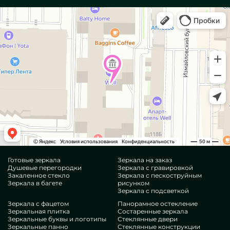
Готовые зеркала
Зеркала на заказ
Душевые перегородки
Зеркала с гравировкой
Закаленное стекло
Зеркала с пескоструйным
Зеркала в багете
рисунком
Зеркала с подсветкой
Зеркала с фацетом
Панорамное остекление
Зеркальная плитка
Состаренные зеркала
Зеркальные буквы и логотипы
Стеклянные двери
Зеркальные панно
Стеклянные конструкции