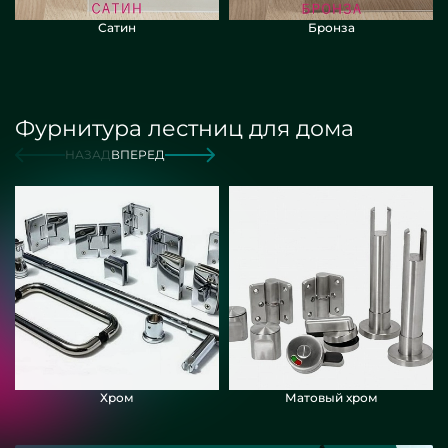
Сатин
Бронза
Фурнитура лестниц для дома
НАЗАД
ВПЕРЕД
Хром
Матовый хром