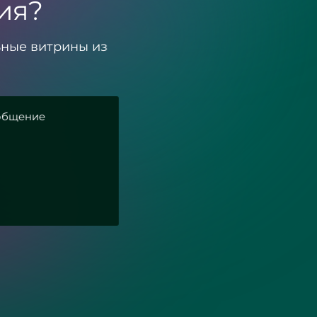
ия?
ьные витрины из