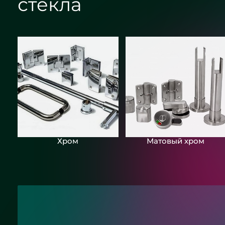
стекла
Хром
Матовый хром