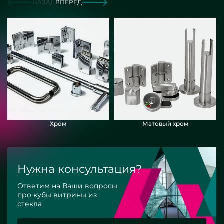
НАЗАД
ВПЕРЕД
Хром
Матовый хром
Нужна консультация?
Ответим на Ваши вопросы
про кубы витрины из
стекла