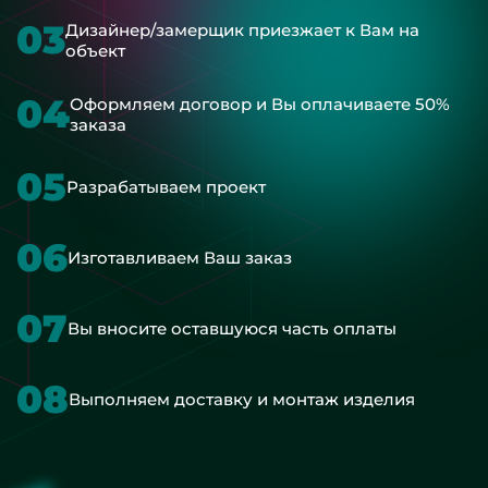
03
Дизайнер/замерщик приезжает к Вам на
объект
04
Оформляем договор и Вы оплачиваете 50%
заказа
05
Разрабатываем проект
06
Изготавливаем Ваш заказ
07
Вы вносите оставшуюся часть оплаты
08
Выполняем доставку и монтаж изделия