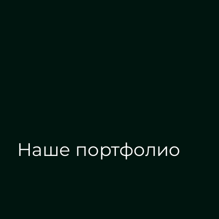
Алмазная гравировка
Еврок
Наше портфолио
Зеркала на заказ
Зеркальные панн
Дизайн интерьера