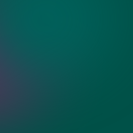
ия?
 козырьков из
ти