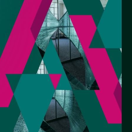
кой для
 - СНТ