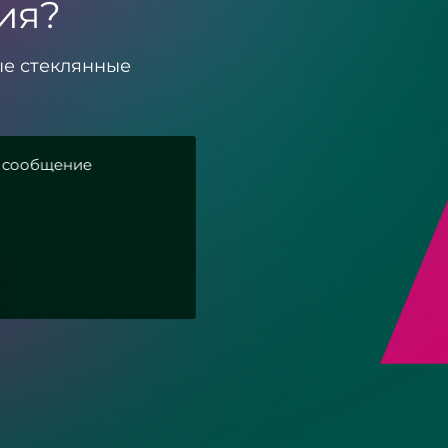
ия?
ые стеклянные
сти
Зеркала с подсвет
загородного дома