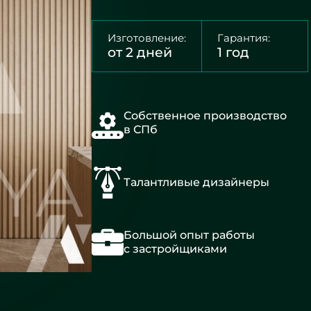
Изготовление:
Гарантия:
от 2 дней
1 год
Собственное производство
в СПб
Талантливые дизайнеры
Большой опыт работы
с застройщиками