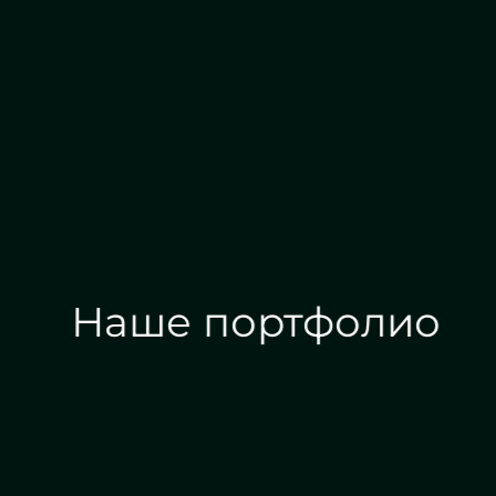
Алмазная гравировка
Е
Наше портфолио
Зеркала на заказ
Зеркальные панн
Дизайн интерьера