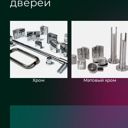
дверей
Хром
Матовый хром