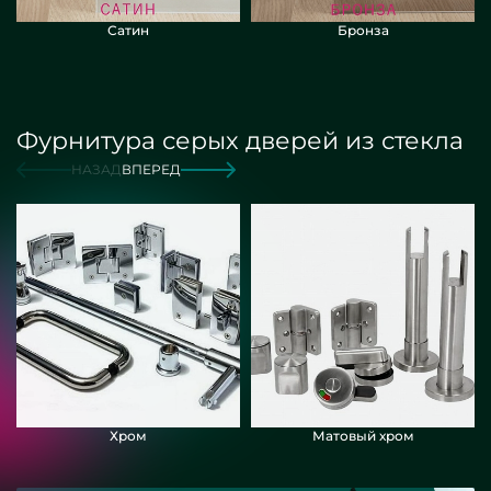
Сатин
Бронза
Фурнитура серых дверей из стекла
НАЗАД
ВПЕРЕД
Хром
Матовый хром