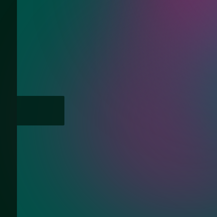
Нужна консультац
Ответим на Ваши вопросы про раздви
стекла в ванную комнату