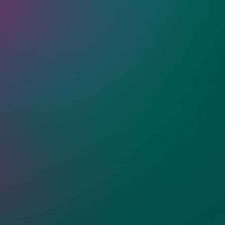
ия?
жные двери из