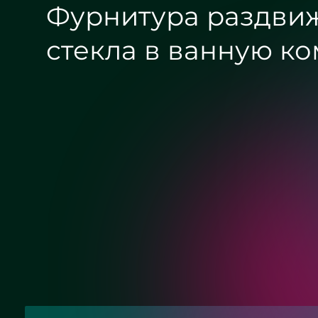
Фурнитура раздвижн
стекла в ванную ком
Хром
Матовый хром