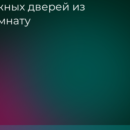
ых дверей из
нату
Бронза
Золото