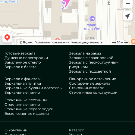
Готовые зеркала
Зеркала на заказ
Душевые перегородки
Зеркала с гравировкой
Закаленное стекло
Зеркала с пескоструйным
Зеркала в багете
рисунком
Зеркала с подсветкой
Зеркала с фацетом
Панорамное остекление
Зеркальная плитка
Состаренные зеркала
Зеркальные буквы и логотипы
Стеклянные двери
Зеркальные панно
Стеклянные конструкции
Стеклянные лестницы
Стеклянные панно
Стеклянные перегородки
Эксклюзивные изделия
О компании
Каталог
Партнерам
Услуги