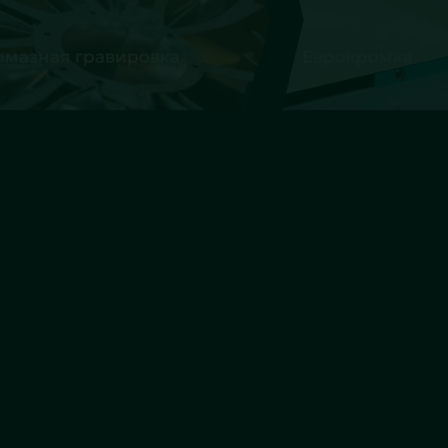
ая гравировка
Еврокромка
о
Стеклянные перегородки
Стеклянн