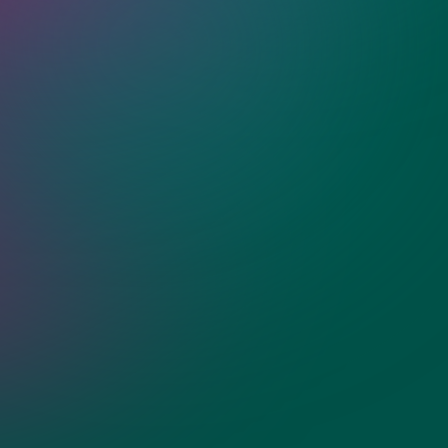
ия?
ные стеклянные
ти