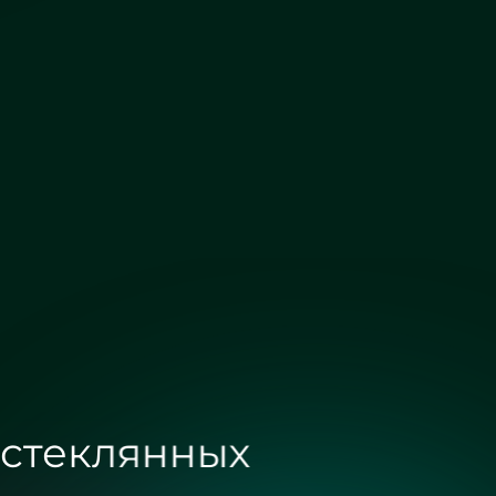
Бронза сатин
Графит сатин
 стеклянных