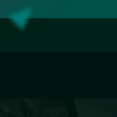
Зеркала с подсвет
загородного дома
«Разлив»