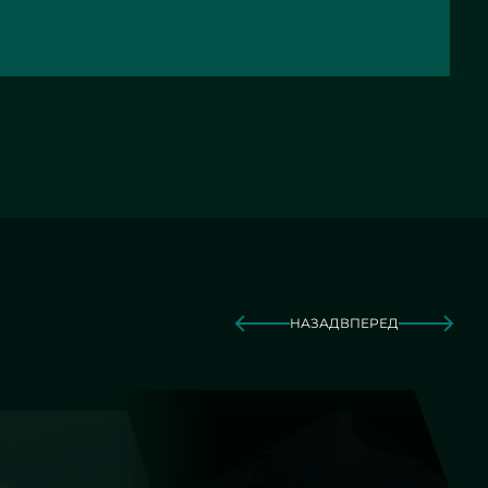
кой для
 - СНТ
НАЗАД
ВПЕРЕД