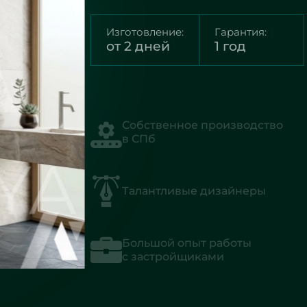
Изготовление:
Гарантия:
от 2 дней
1 год
Собственное производство
в СПб
Талантливые дизайнеры
Большой опыт работы
с застройщиками