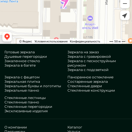
Готовые зеркала
Зеркала на заказ
Душевые перегородки
Зеркала с гравировкой
Закаленное стекло
Зеркала с пескоструйным
Зеркала в багете
рисунком
Зеркала с подсветкой
Зеркала с фацетом
Панорамное остекление
Зеркальная плитка
Состаренные зеркала
Зеркальные буквы и логотипы
Стеклянные двери
Зеркальные панно
Стеклянные конструкции
Стеклянные лестницы
Стеклянные панно
Стеклянные перегородки
Эксклюзивные изделия
О компании
Каталог
Партнерам
Услуги