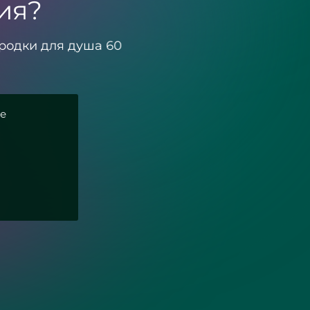
ия?
родки для душа 60