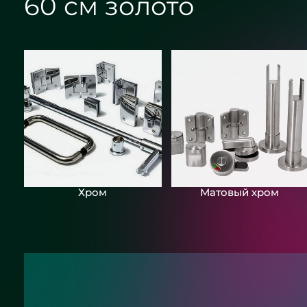
60 см золото
Хром
Матовый хром