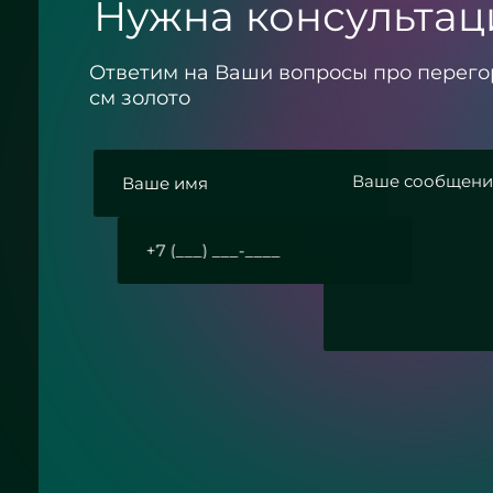
Нужна консультац
Ответим на Ваши вопросы про перего
см золото
и
вку