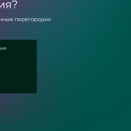
ия?
енные перегородки