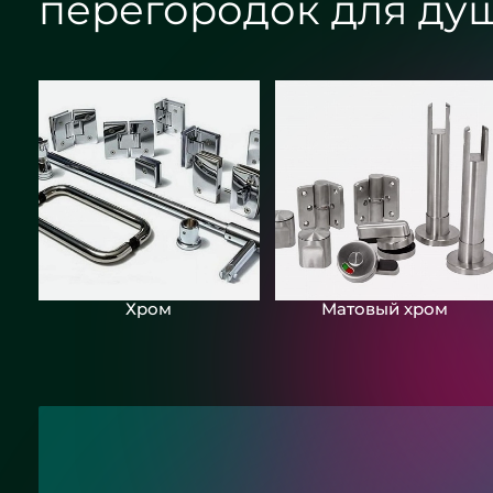
перегородок для ду
Хром
Матовый хром