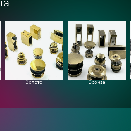
ша
Золото
Бронза