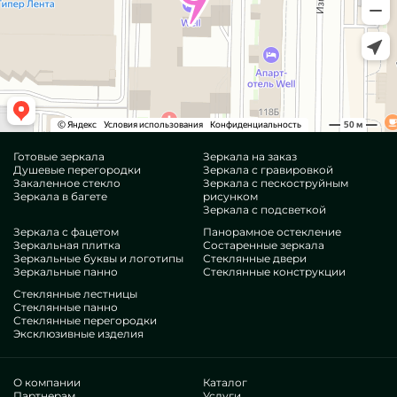
Готовые зеркала
Зеркала на заказ
Душевые перегородки
Зеркала с гравировкой
Закаленное стекло
Зеркала с пескоструйным
Зеркала в багете
рисунком
Зеркала с подсветкой
Зеркала с фацетом
Панорамное остекление
Зеркальная плитка
Состаренные зеркала
Зеркальные буквы и логотипы
Стеклянные двери
Зеркальные панно
Стеклянные конструкции
Стеклянные лестницы
Стеклянные панно
Стеклянные перегородки
Эксклюзивные изделия
О компании
Каталог
Партнерам
Услуги