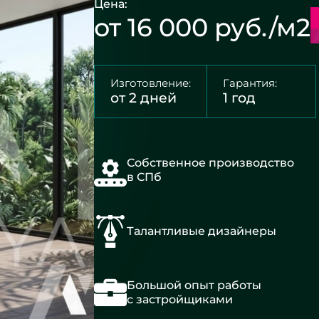
Цена:
от 16 000 руб./м2
Изготовление:
Гарантия:
от 2 дней
1 год
Собственное производство
в СПб
Талантливые дизайнеры
Большой опыт работы
с застройщиками