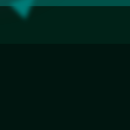
ромка
Фацет