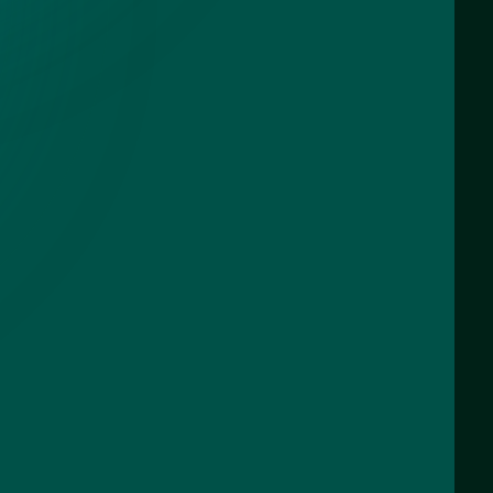
кой для
 - СНТ