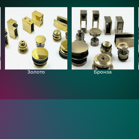
Золото
Бронза
ия?