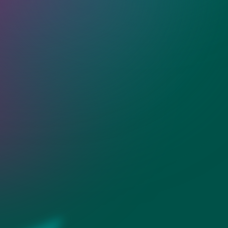
ованные
Зеркала с подсвет
загородного дома
«Разлив»